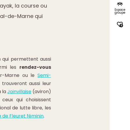
kayak, la course ou
Espace
groupe
 Val-de-Marne qui
0
s
qui permettent aussi
armi les
rendez-vous
r-Marne ou le
Semi-
 trouveront aussi leur
à la
Joinvillaise
(aviron)
ceux qui choisissent
ional de lutte libre, les
de Fleuret féminin
.