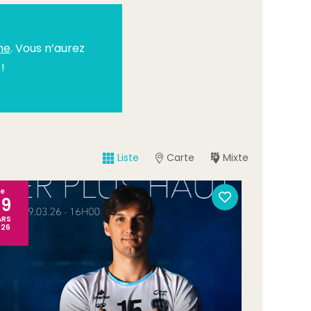
ne
. Vous n’aurez
!
Liste
Carte
Mixte
Le
29
ARS
026