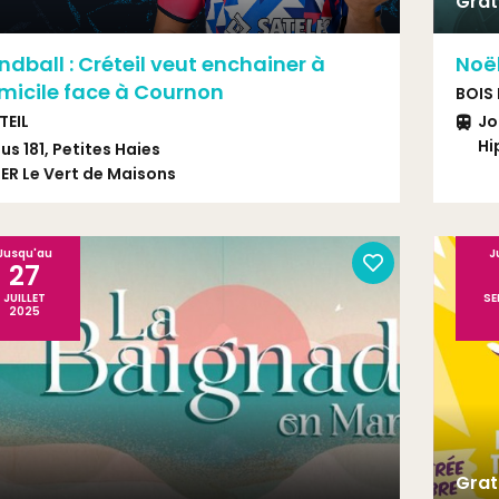
Grat
dball : Créteil veut enchainer à
Noë
micile face à Cournon
BOIS
TEIL
Jo
Hi
us 181, Petites Haies
Bu
ER Le Vert de Maisons
Br
Jusqu'au
J
27
JUILLET
SE
2025
Grat