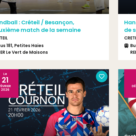
dball : Créteil / Besançon,
Hand
uxième match de la semaine
de s
TEIL
CRETE
us 181, Petites Haies
Bu
ER Le Vert de Maisons
RE
Le
21
FÉVRIER
DÉ
2026