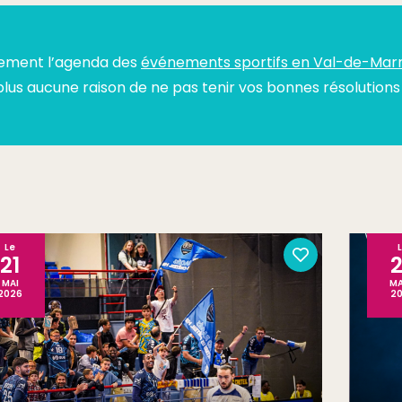
lement l’agenda des
événements sportifs en Val-de-Mar
plus aucune raison de ne pas tenir vos bonnes résolutions 
Le
21
MAI
M
2026
2