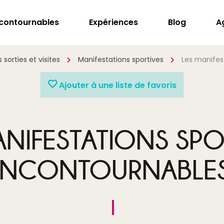
ncontournables
Expériences
Blog
A
sorties et visites
Manifestations sportives
Les manifes
Ajouter à une liste de favoris
ANIFESTATIONS SPO
INCONTOURNABLE