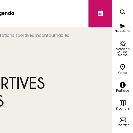
genda
Newsletter
tations sportives incontournables
Météo en
Val-de-
Marne
Carte
RTIVES
Pratique
S
Brochure
Contact