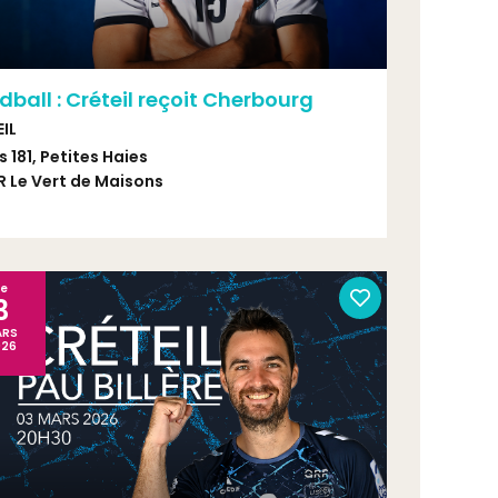
ball : Créteil reçoit Cherbourg
IL
s 181, Petites Haies
R Le Vert de Maisons
Le
3
ARS
026