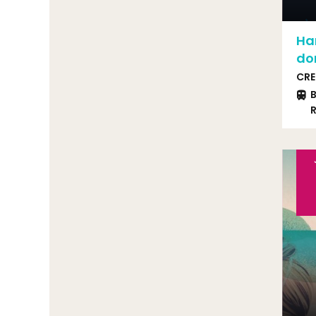
Han
do
CRE
B
R