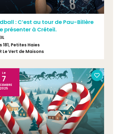
ball : C’est au tour de Pau-Billère
e présenter à Créteil.
IL
s 181, Petites Haies
R Le Vert de Maisons
Le
7
CEMBRE
2025