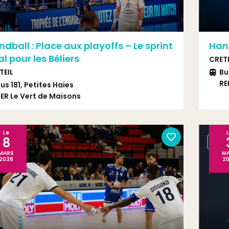
dball : Place aux playoffs – Le sprint
Hand
al pour les Béliers
CRETE
TEIL
Bu
RE
us 181, Petites Haies
ER Le Vert de Maisons
Le
8
MARS
M
2026
2