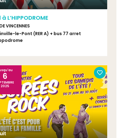
uit
l à L’HIPPODROME
 DE VINCENNES
inville-le-Pont (RER A) + bus 77 arret
ppodrome
s 112, Carrefour de beauté - Bus 201, Ecole du
euil
usqu'au
6
PTEMBRE
2025
uit