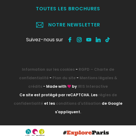
TOUTES LES BROCHURES
NOTRE NEWSLETTER
Suivez-nous sur
Information sur les cookies
-
RGPD – Charte de
confidentialité
-
Plan du site
-
Mentions légales &
crédits
- Made with
by
IRIS Interactive
Ce site est protégé par reCAPTCHA. Les
règles de
confidentialité
et les
conditions d'utilisation
de Google
s'appliquent.