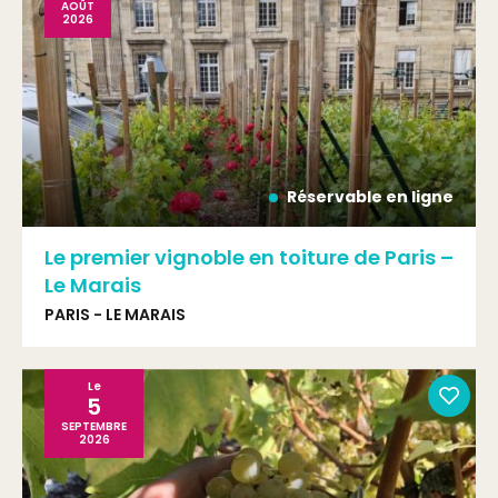
AOÛT
2026
Réservable en ligne
Le premier vignoble en toiture de Paris –
Le Marais
PARIS - LE MARAIS
Le
5
SEPTEMBRE
2026