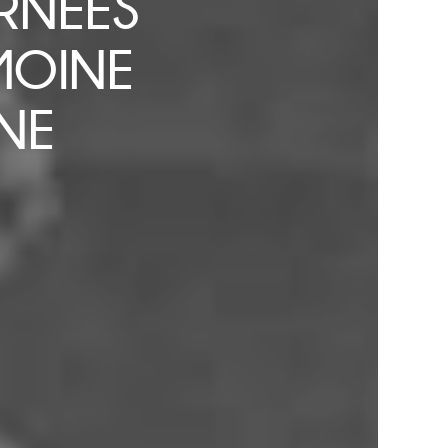
RNÉES
MOINE
NE