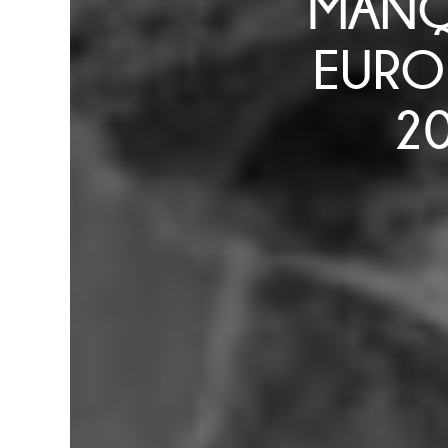
MANQ
EURO
2