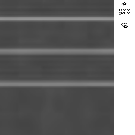
Espace
groupe
0