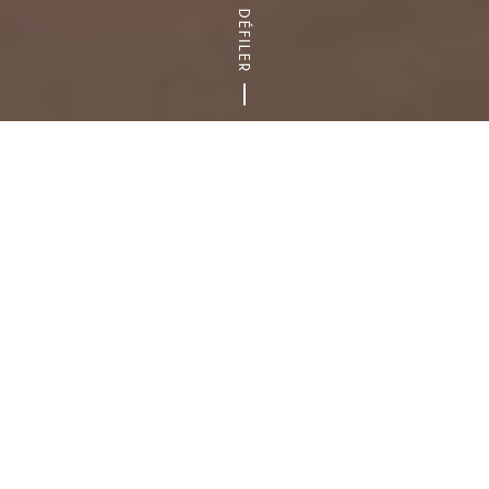
DÉFILER
Accueil
Blog
Que faire en une journée à… Vitry-sur-Seine ?
IDÉES DE SORTIES
LE 94 EN FAMILLE
VISITES INSOLITES
Émilie Filliot
8 août 2017