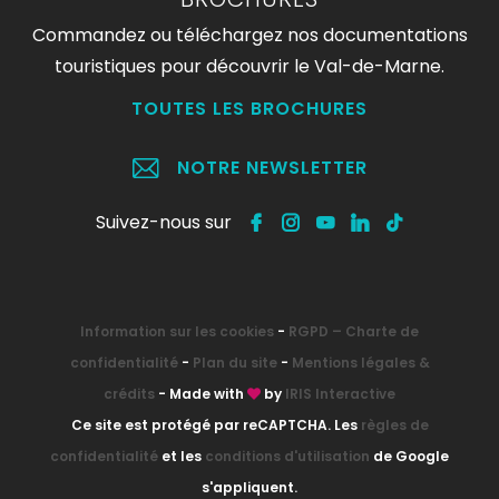
Commandez ou téléchargez nos documentations
touristiques pour découvrir le Val-de-Marne.
TOUTES LES BROCHURES
NOTRE NEWSLETTER
Suivez-nous sur
Information sur les cookies
-
RGPD – Charte de
confidentialité
-
Plan du site
-
Mentions légales &
crédits
- Made with
by
IRIS Interactive
Ce site est protégé par reCAPTCHA. Les
règles de
confidentialité
et les
conditions d'utilisation
de Google
s'appliquent.