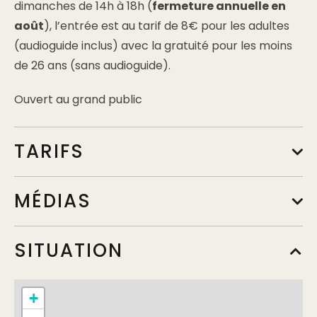
dimanches de 14h à 18h (
fermeture annuelle en
août
), l’entrée est au tarif de 8€ pour les adultes
(audioguide inclus) avec la gratuité pour les moins
de 26 ans (sans audioguide).
Ouvert au grand public
TARIFS
Tarif de base - Adulte Plein tarif
MÉDIAS
Min.
8€
Complément:
Audioguide compris dans le tarif
SITUATION
Gratuité
+
Min.