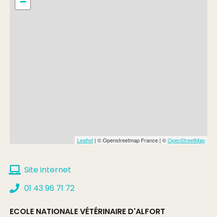
−
Complément:
- de 26 ans (sans audioguide)
Leaflet
| © Openstreetmap France | ©
OpenStreetMap
Site internet
01 43 96 71 72
ECOLE NATIONALE VÉTÉRINAIRE D'ALFORT