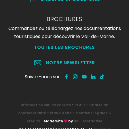
BROCHURES
Commandez ou téléchargez nos documentations
touristiques pour découvrir le Val-de-Marne.
TOUTES LES BROCHURES
NOTRE NEWSLETTER
Suivez-nous sur
Information sur les cookies
-
RGPD – Charte de
confidentialité
-
Plan du site
-
Mentions légales &
crédits
- Made with
by
IRIS Interactive