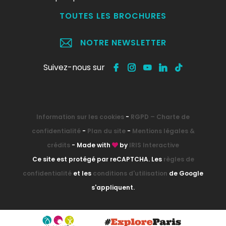
TOUTES LES BROCHURES
NOTRE NEWSLETTER
Suivez-nous sur
Information sur les cookies
-
RGPD – Charte de
confidentialité
-
Plan du site
-
Mentions légales &
crédits
- Made with
by
IRIS Interactive
Ce site est protégé par reCAPTCHA. Les
règles de
confidentialité
et les
conditions d'utilisation
de Google
s'appliquent.