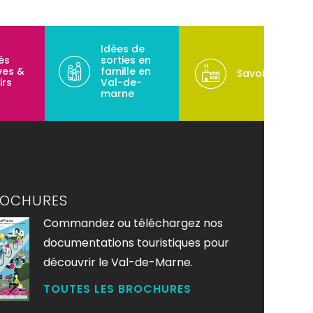
Idées de
tés
sorties en
ves &
famille en
Savoir-faire
irs
Val-de-
marne
ROCHURES
Commandez ou téléchargez nos
documentations touristiques pour
découvrir le Val-de-Marne.
TOUTES LES BROCHURES