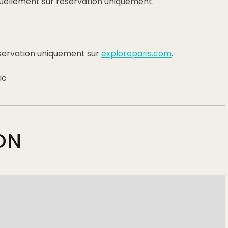
tuellement sur réservation uniquement.
éservation uniquement sur
exploreparis.
com
.
ic
ON