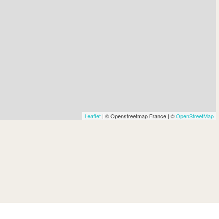
Leaflet
| © Openstreetmap France | ©
OpenStreetMap