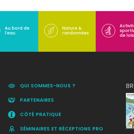
Activi
Au bord de
Nature &
sporti
l’eau
randonnées
de lois
B
QUI SOMMES-NOUS ?
PARTENAIRES
CÔTÉ PRATIQUE
SÉMINAIRES ET RÉCEPTIONS PRO