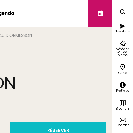
genda
Newsletter
AU D’ORMESSON
Météo en
Val-de-
Marne
Carte
ON
Pratique
Brochure
Contact
RÉSERVER