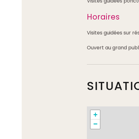
Visites guidées ponc
Horaires
Visites guidées sur r
Ouvert au grand publ
SITUATI
+
−