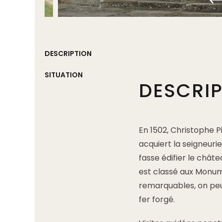
DESCRIPTION
SITUATION
DESCRI
En 1502, Christophe P
acquiert la seigneurie 
fasse édifier le châte
est classé aux Monum
remarquables, on peut
fer forgé.