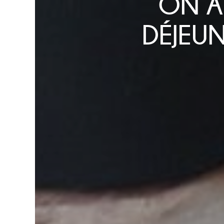
ON A
DÉJEUN