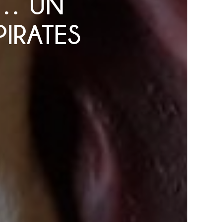
S… UN
PIRATES