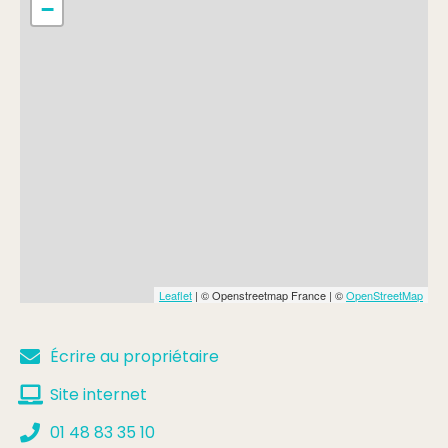
−
Leaflet
| © Openstreetmap France | ©
OpenStreetMap
Écrire au propriétaire
Site internet
01 48 83 35 10