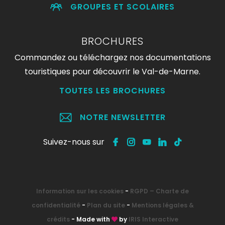
GROUPES ET SCOLAIRES
BROCHURES
Commandez ou téléchargez nos documentations
touristiques pour découvrir le Val-de-Marne.
TOUTES LES BROCHURES
NOTRE NEWSLETTER
Suivez-nous sur
Information sur les cookies
-
RGPD – Charte de
confidentialité
-
Plan du site
-
Mentions légales &
crédits
- Made with
by
IRIS Interactive