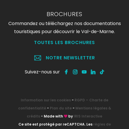
BROCHURES
Commandez ou téléchargez nos documentations
touristiques pour découvrir le Val-de-Marne.
TOUTES LES BROCHURES
NOTRE NEWSLETTER
Suivez-nous sur
Information sur les cookies
-
RGPD – Charte de
confidentialité
-
Plan du site
-
Mentions légales &
crédits
- Made with
by
IRIS Interactive
Ce site est protégé par reCAPTCHA. Les
règles de