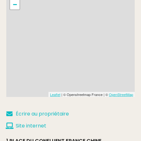
−
Leaflet
| © Openstreetmap France | ©
OpenStreetMap
Écrire au propriétaire
Site internet
1 PLACE DU CONFLUENT FRANCE CHINE