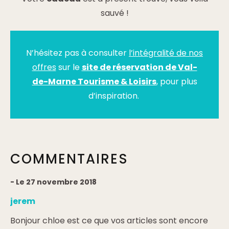
sauvé !
N’hésitez pas à consulter
l’intégralité de nos
offres
sur le
site de réservation de Val-
de-Marne Tourisme & Loisirs
, pour plus
d’inspiration.
COMMENTAIRES
- Le 27 novembre 2018
jerem
Bonjour chloe est ce que vos articles sont encore