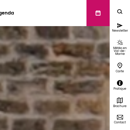
genda
Newsletter
Météo en
Val-de-
Marne
Carte
Pratique
Brochure
Contact