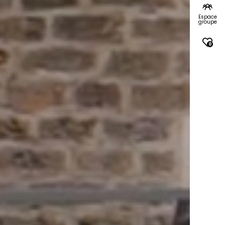
Espace
groupe
0