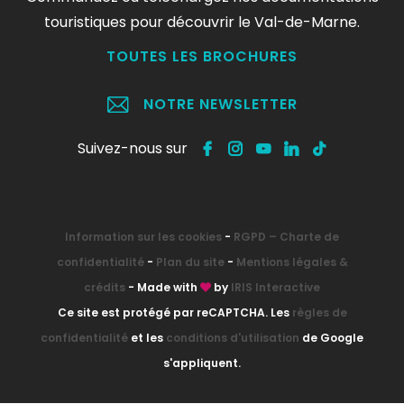
touristiques pour découvrir le Val-de-Marne.
TOUTES LES BROCHURES
NOTRE NEWSLETTER
Suivez-nous sur
Information sur les cookies
-
RGPD – Charte de
confidentialité
-
Plan du site
-
Mentions légales &
crédits
- Made with
by
IRIS Interactive
Ce site est protégé par reCAPTCHA. Les
règles de
confidentialité
et les
conditions d'utilisation
de Google
s'appliquent.