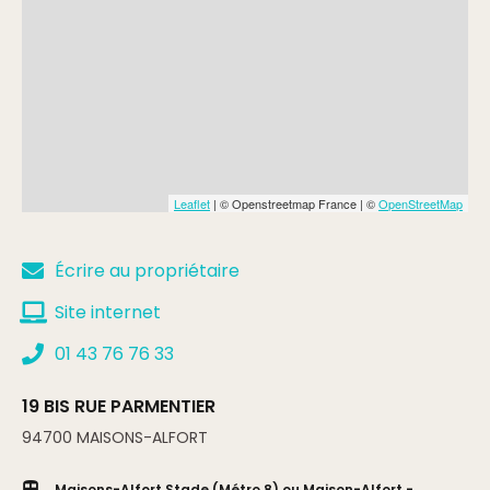
Leaflet
| © Openstreetmap France | ©
OpenStreetMap
Écrire au propriétaire
Site internet
01 43 76 76 33
19 BIS RUE PARMENTIER
94700
MAISONS-ALFORT
Maisons-Alfort Stade (Métro 8) ou Maison-Alfort -