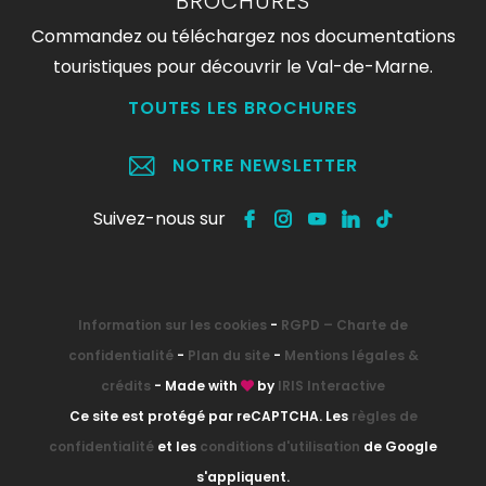
BROCHURES
Commandez ou téléchargez nos documentations
touristiques pour découvrir le Val-de-Marne.
TOUTES LES BROCHURES
NOTRE NEWSLETTER
Suivez-nous sur
Information sur les cookies
-
RGPD – Charte de
confidentialité
-
Plan du site
-
Mentions légales &
crédits
- Made with
by
IRIS Interactive
Ce site est protégé par reCAPTCHA. Les
règles de
confidentialité
et les
conditions d'utilisation
de Google
s'appliquent.