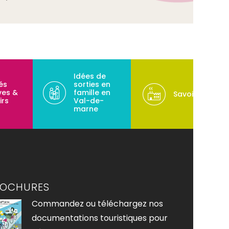
Idées de
tés
sorties en
ves &
famille en
Savoir-faire
irs
Val-de-
marne
ROCHURES
Commandez ou téléchargez nos
documentations touristiques pour