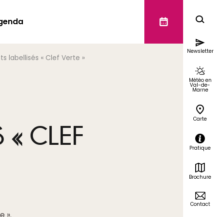
genda
Newsletter
labellisés « Clef Verte »
Météo en
Val-de-
Marne
Carte
 « CLEF
Pratique
Brochure
Contact
e ».