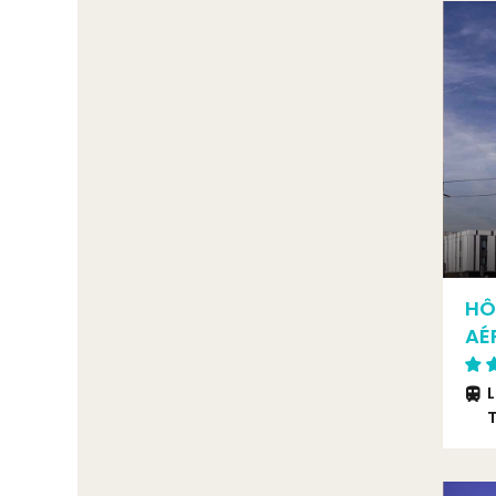
HÔ
AÉ
L
T
A