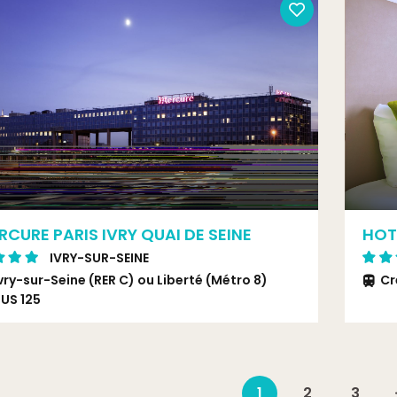
RCURE PARIS IVRY QUAI DE SEINE
HOT
IVRY-SUR-SEINE
vry-sur-Seine (RER C) ou Liberté (Métro 8)
Cr
US 125
1
2
3