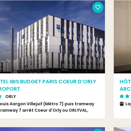
TEL IBIS BUDGET PARIS COEUR D’ORLY
HÔT
ROPORT
ARC
ORLY
ouis Aargon Villejuif (Métro 7) puis tramway
La
ramway 7 arrêt Coeur d'Orly ou ORLYVAL,
éroport Orly Sud