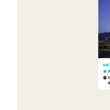
ME
I
B