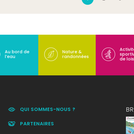
Activi
Au bord de
Nature &
sporti
l’eau
randonnées
de lois
B
QUI SOMMES-NOUS ?
PARTENAIRES