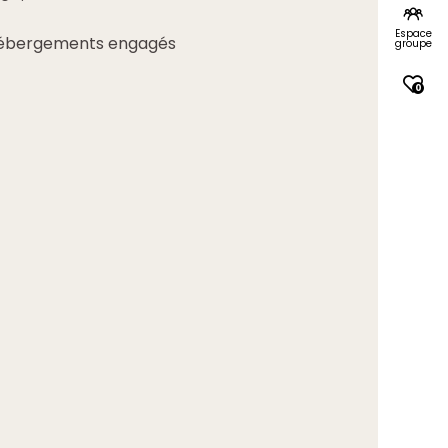
Espace
s hébergements engagés
groupe
0