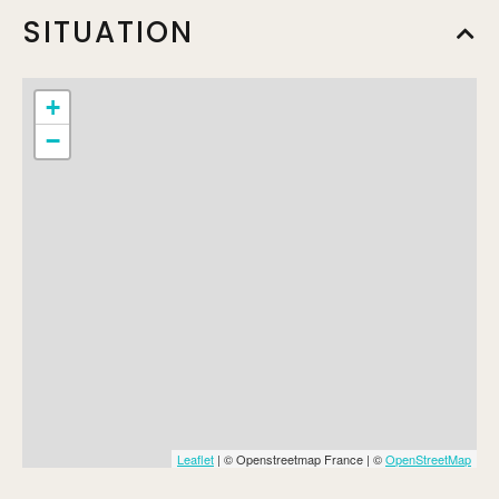
SITUATION
+
−
Leaflet
| © Openstreetmap France | ©
OpenStreetMap