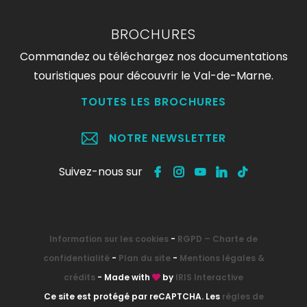
BROCHURES
Commandez ou téléchargez nos documentations
touristiques pour découvrir le Val-de-Marne.
TOUTES LES BROCHURES
NOTRE NEWSLETTER
Suivez-nous sur
Information sur les cookies
-
RGPD – Charte de
confidentialité
-
Plan du site
-
Mentions légales &
crédits
- Made with
by
IRIS Interactive
Ce site est protégé par reCAPTCHA. Les
règles de