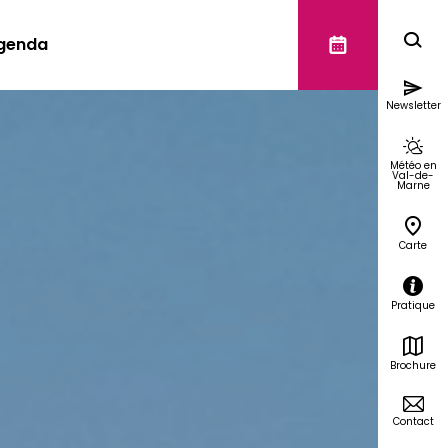
genda
Newsletter
Météo en
Val-de-
Marne
Carte
Pratique
Brochure
Contact