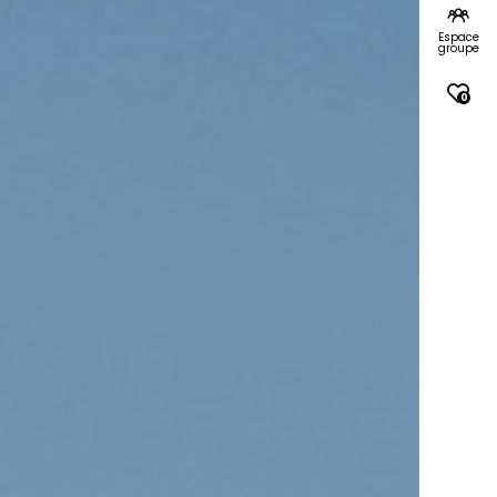
Espace
groupe
0