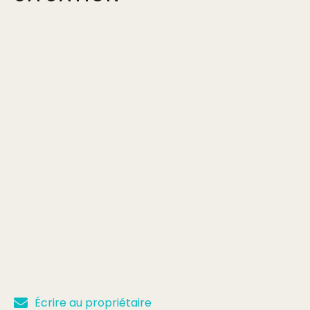
Min.
Max.
35€
Complément:
jusqu’au 25/05/25
Tarif de base
Min.
Max.
40€
Complément:
jusqu'au 15/06/25
Tarif de base
Min.
Max.
45€
Complément:
à partir du 16/06/25 et dans la limite des
dossards disponibles
Tarif de base
Min.
Max.
50€
Écrire au propriétaire