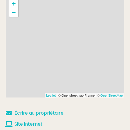
+
−
Leaflet
| © Openstreetmap France | ©
OpenStreetMap
Écrire au propriétaire
Site internet