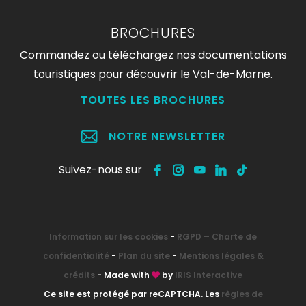
BROCHURES
Commandez ou téléchargez nos documentations
touristiques pour découvrir le Val-de-Marne.
TOUTES LES BROCHURES
NOTRE NEWSLETTER
Suivez-nous sur
Information sur les cookies
-
RGPD – Charte de
confidentialité
-
Plan du site
-
Mentions légales &
crédits
- Made with
by
IRIS Interactive
Ce site est protégé par reCAPTCHA. Les
règles de