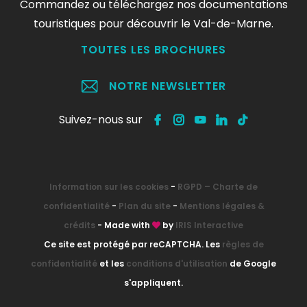
Commandez ou téléchargez nos documentations
touristiques pour découvrir le Val-de-Marne.
TOUTES LES BROCHURES
NOTRE NEWSLETTER
Suivez-nous sur
Information sur les cookies
-
RGPD – Charte de
confidentialité
-
Plan du site
-
Mentions légales &
crédits
- Made with
by
IRIS Interactive
Ce site est protégé par reCAPTCHA. Les
règles de
confidentialité
et les
conditions d'utilisation
de Google
s'appliquent.