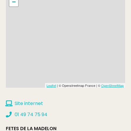
−
Leaflet
| © Openstreetmap France | ©
OpenStreetMap
Site internet
01 49 74 75 94
FETES DE LA MADELON