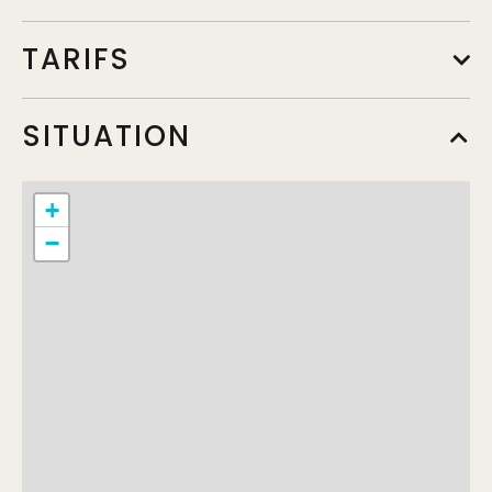
TARIFS
Tarif de base
SITUATION
Min.
25€
+
−