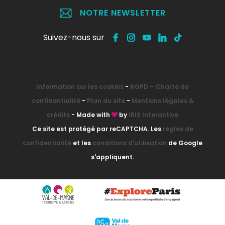
NOTRE NEWSLETTER
Suivez-nous sur
Information sur les cookies
-
RGPD – Charte de
confidentialité
-
Plan du site
-
Mentions légales &
crédits
- Made with
by
IRIS Interactive
Ce site est protégé par reCAPTCHA. Les
règles de
confidentialité
et les
conditions d'utilisation
de Google
s'appliquent.