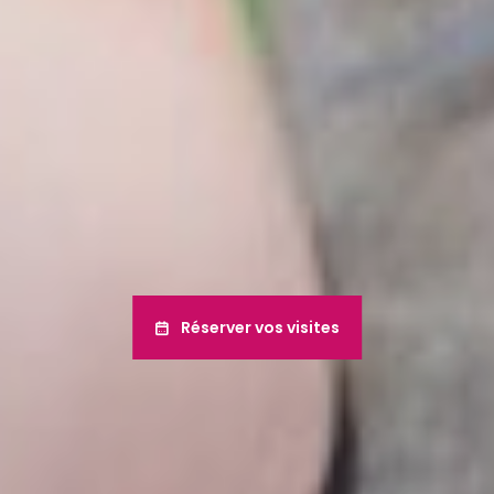
Réserver vos visites