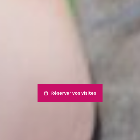
Réserver vos visites