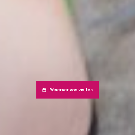
Réserver vos visites