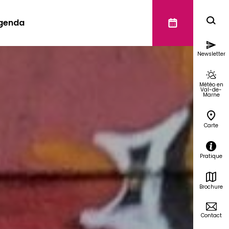
genda
Newsletter
Météo en
Val-de-
Marne
Carte
Pratique
Brochure
Contact