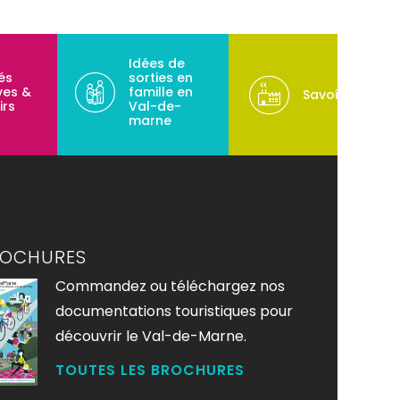
Idées de
tés
sorties en
ves &
famille en
Savoir-faire
irs
Val-de-
marne
ROCHURES
Commandez ou téléchargez nos
documentations touristiques pour
découvrir le Val-de-Marne.
TOUTES LES BROCHURES