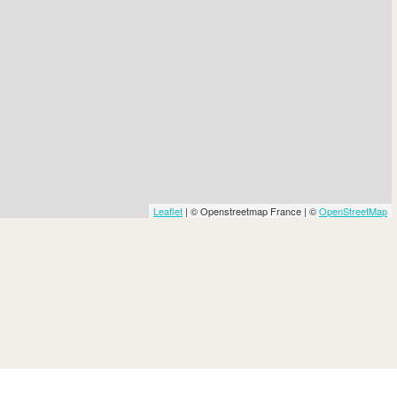
Leaflet
| © Openstreetmap France | ©
OpenStreetMap