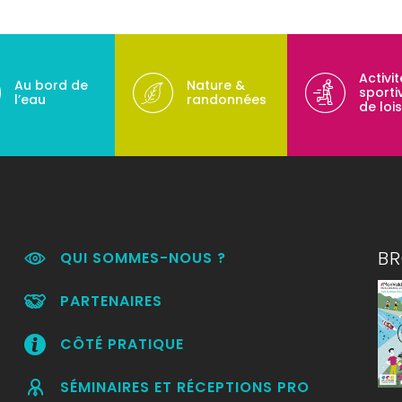
Activi
Au bord de
Nature &
sporti
l’eau
randonnées
de lois
B
QUI SOMMES-NOUS ?
PARTENAIRES
CÔTÉ PRATIQUE
SÉMINAIRES ET RÉCEPTIONS PRO