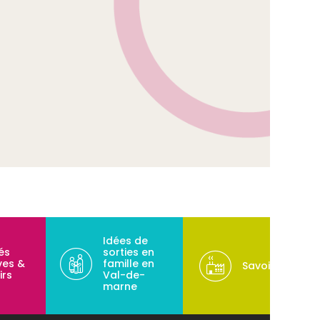
Idées de
tés
sorties en
ves &
famille en
Savoir-faire
irs
Val-de-
marne