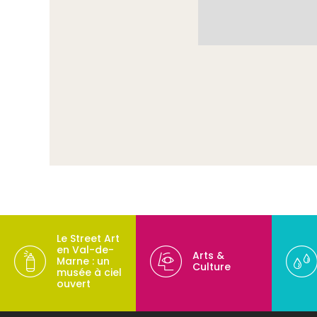
Le Street Art
en Val-de-
Arts &
Marne : un
Culture
musée à ciel
ouvert