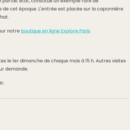
 parfait état, constitue un exemple rare de
ire de cet époque. L'entrée est placée sur la caponnière
hat.
sur notre
boutique en ligne Explore Paris
tes le 1er dimanche de chaque mois à 15 h. Autres visites
sur demande.
ic