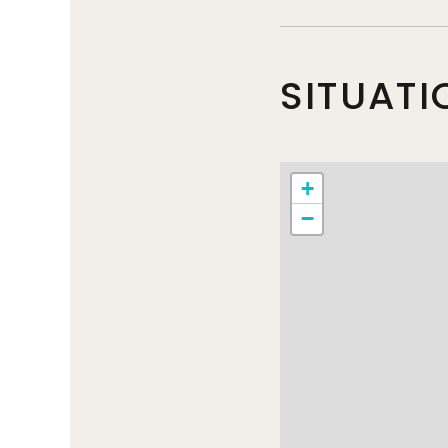
SITUATI
+
−