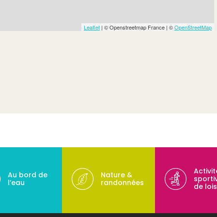
Leaflet
| © Openstreetmap France | ©
OpenStreetMap
Activi
Au bord de
Nature &
sporti
l’eau
randonnées
de lois