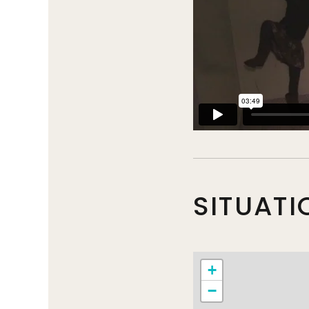
SITUATI
+
−