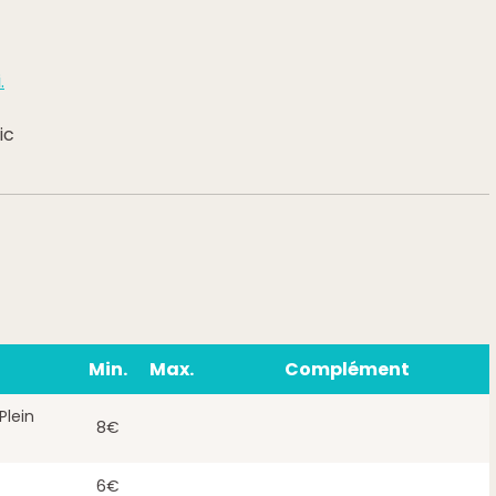
.
ic
Min.
Max.
Complément
Plein
8€
6€