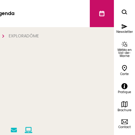
genda
Newsletter
EXPLORADÔME
Météo en
Val-de-
Marne
Carte
Pratique
Brochure
Contact