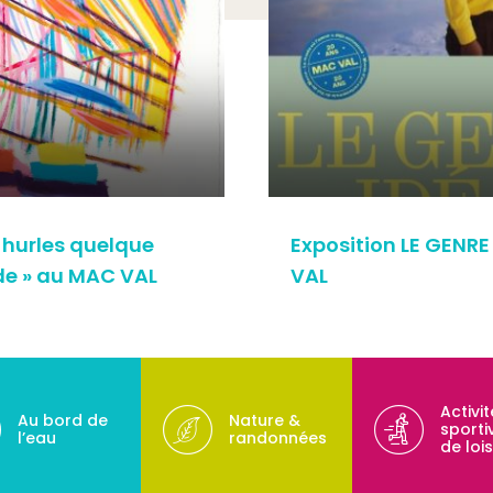
u hurles quelque
Exposition LE GENR
de » au MAC VAL
VAL
Activi
Au bord de
Nature &
sporti
l’eau
randonnées
de lois