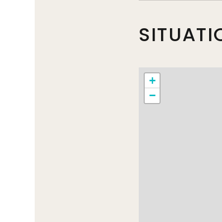
SITUATI
+
−