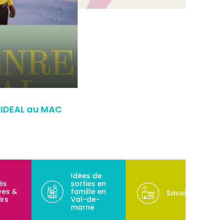
E IDEAL au MAC
Idées de
tés
sorties en
ves &
famille en
Savoir-faire
irs
Val-de-
marne