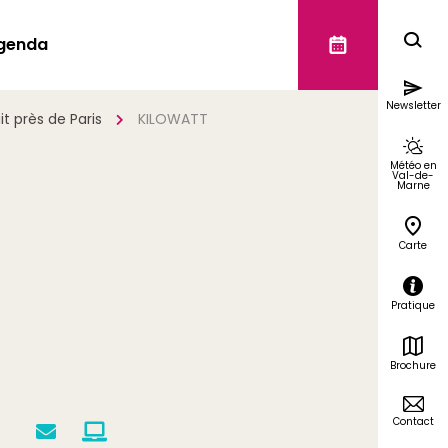
genda
Newsletter
it près de Paris
KILOWATT
Météo en
Val-de-
Marne
Carte
Pratique
Brochure
Contact