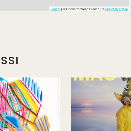
Leaflet
| © Openstreetmap France | ©
OpenStreetMap
SSI