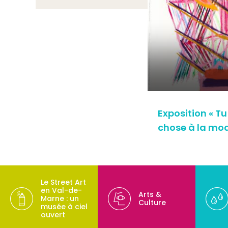
Exposition « T
chose à la mo
Le Street Art
en Val-de-
Arts &
Marne : un
Culture
musée à ciel
ouvert