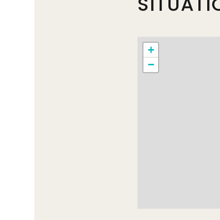
SITUATI
+
−