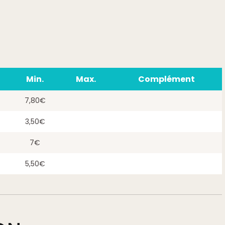
Min.
Max.
Complément
7,80€
3,50€
7€
5,50€