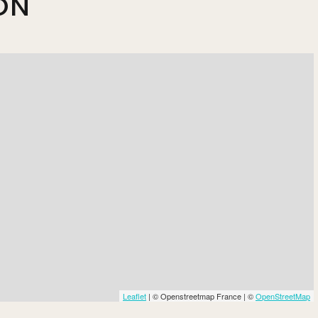
ON
Leaflet
| © Openstreetmap France | ©
OpenStreetMap