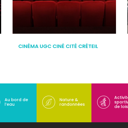
CINÉMA UGC CINÉ CITÉ CRÉTEIL
Activi
Au bord de
Nature &
sporti
l’eau
randonnées
de lois