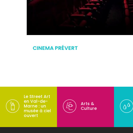
CINEMA PRÉVERT
Le Street Art
en Val-de-
Arts &
Marne : un
Culture
musée à ciel
ouvert