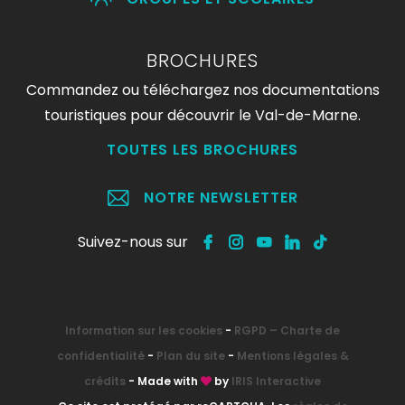
BROCHURES
Commandez ou téléchargez nos documentations
touristiques pour découvrir le Val-de-Marne.
TOUTES LES BROCHURES
NOTRE NEWSLETTER
Suivez-nous sur
Information sur les cookies
-
RGPD – Charte de
confidentialité
-
Plan du site
-
Mentions légales &
crédits
- Made with
by
IRIS Interactive