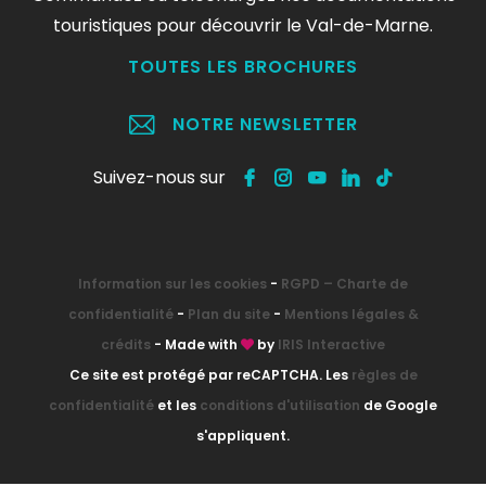
touristiques pour découvrir le Val-de-Marne.
TOUTES LES BROCHURES
NOTRE NEWSLETTER
Suivez-nous sur
Information sur les cookies
-
RGPD – Charte de
confidentialité
-
Plan du site
-
Mentions légales &
crédits
- Made with
by
IRIS Interactive
Ce site est protégé par reCAPTCHA. Les
règles de
confidentialité
et les
conditions d'utilisation
de Google
s'appliquent.