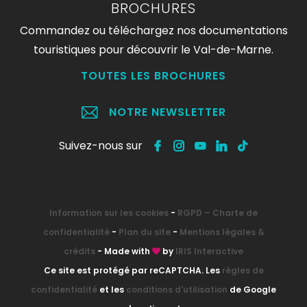
BROCHURES
Commandez ou téléchargez nos documentations
touristiques pour découvrir le Val-de-Marne.
TOUTES LES BROCHURES
NOTRE NEWSLETTER
Suivez-nous sur
Information sur les cookies
-
RGPD – Charte de
confidentialité
-
Plan du site
-
Mentions légales &
crédits
- Made with
by
IRIS Interactive
Ce site est protégé par reCAPTCHA. Les
règles de
confidentialité
et les
conditions d'utilisation
de Google