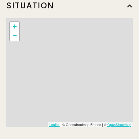
SITUATION
+
−
Leaflet
| © Openstreetmap France | ©
OpenStreetMap