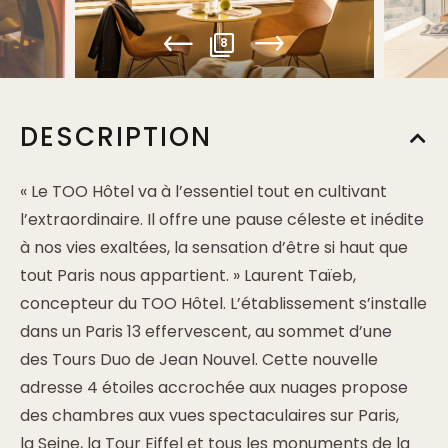
8
DESCRIPTION
« Le TOO Hôtel va à l’essentiel tout en cultivant
l’extraordinaire. Il offre une pause céleste et inédite
à nos vies exaltées, la sensation d’être si haut que
tout Paris nous appartient. » Laurent Taïeb,
concepteur du TOO Hôtel
. L’établissement s’installe
dans un
Paris 13
effervescent, au sommet d’une
des
Tours Duo
de Jean Nouvel. Cette nouvelle
adresse 4 étoiles
accrochée aux nuages
propose
des chambres aux
vues spectaculaires
sur Paris,
la
Seine
, la
Tour Eiffel
et tous les monuments de la