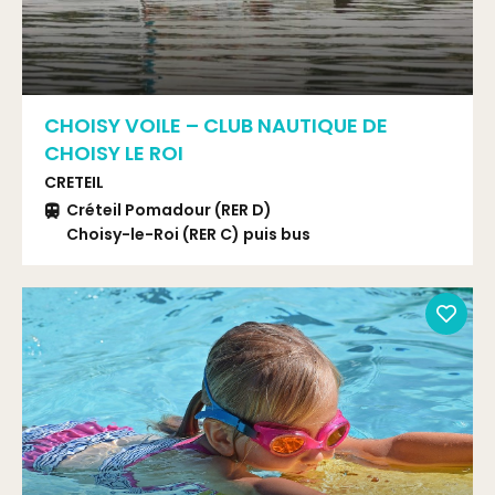
CHOISY VOILE – CLUB NAUTIQUE DE
CHOISY LE ROI
CRETEIL
Créteil Pomadour (RER D)
Choisy-le-Roi (RER C) puis bus
TVM ou 393 arrêt Marcelin Berthelot.