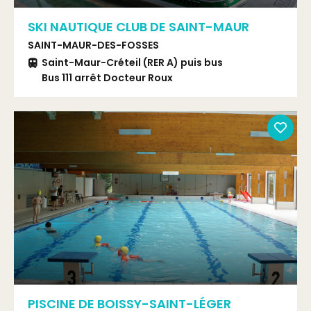
SKI NAUTIQUE CLUB DE SAINT-MAUR
SAINT-MAUR-DES-FOSSES
Saint-Maur-Créteil (RER A) puis bus
Bus 111 arrêt Docteur Roux
RER A + BUS 111 Station Docteur ROUX
PISCINE DE BOISSY-SAINT-LÉGER