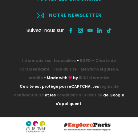
NOTRE NEWSLETTER
Suivez-nous sur
Information sur les cookies
-
RGPD – Charte de
confidentialité
-
Plan du site
-
Mentions légales &
crédits
- Made with
by
IRIS Interactive
Ce site est protégé par reCAPTCHA. Les
règles de
confidentialité
et les
conditions d'utilisation
de Google
s'appliquent.