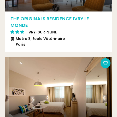
THE ORIGINALS RESIDENCE IVRY LE
MONDE
IVRY-SUR-SEINE
Metro 8, Ecole Vétérinaire
Paris
Bus 325/125 (Pont d'Ivry-Rive Gauche) Bus
25/323 (Gambetta)
RER C, Ivry-sur-Seine