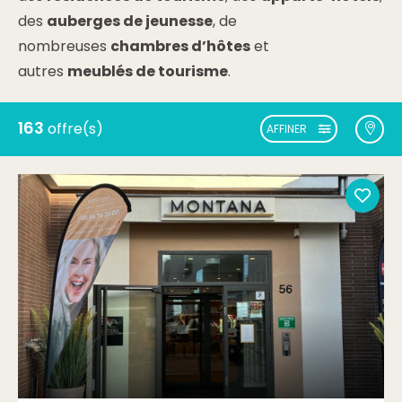
des
auberges de jeunesse
, de
nombreuses
chambres d’hôtes
et
autres
meublés de tourisme
.
163
offre(s)
AFFINER