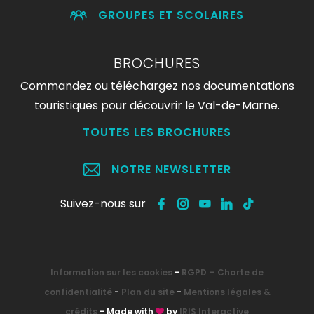
GROUPES ET SCOLAIRES
BROCHURES
Commandez ou téléchargez nos documentations
touristiques pour découvrir le Val-de-Marne.
TOUTES LES BROCHURES
NOTRE NEWSLETTER
Suivez-nous sur
Information sur les cookies
-
RGPD – Charte de
confidentialité
-
Plan du site
-
Mentions légales &
crédits
- Made with
by
IRIS Interactive