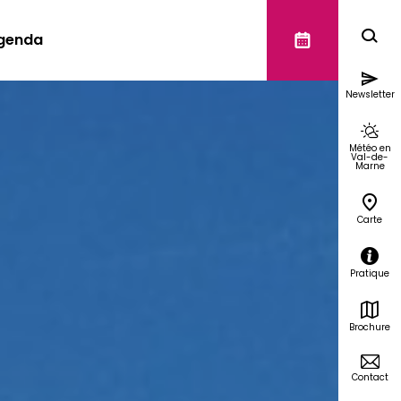
genda
Newsletter
Météo en
Val-de-
Marne
Carte
Pratique
Brochure
Contact