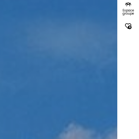
Espace
groupe
0