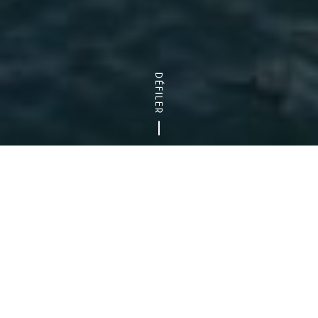
DÉFILER
Accueil
Nos agendas pour les sorties et visites
Temps forts
(MARS, AVRIL, MAI)
C’est le printemps, les jours s’allongent, la