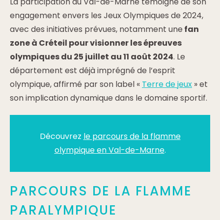
La participation du Val-de-Marne témoigne de son
engagement envers les Jeux Olympiques de 2024,
avec des initiatives prévues, notamment une
fan
zone à Créteil pour visionner les épreuves
olympiques du 25 juillet au 11 août 2024
. Le
département est déjà imprégné de l’esprit
olympique, affirmé par son label «
Terre de jeux
» et
son implication dynamique dans le domaine sportif.
Découvrez
le parcours de la flamme
olympique en Val-de-Marne
.
PARCOURS DE LA FLAMME
PARALYMPIQUE