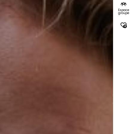
Espace
groupe
0