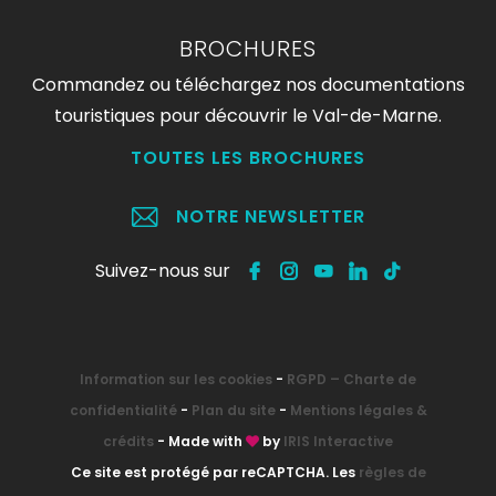
BROCHURES
Commandez ou téléchargez nos documentations
touristiques pour découvrir le Val-de-Marne.
TOUTES LES BROCHURES
NOTRE NEWSLETTER
Suivez-nous sur
Information sur les cookies
-
RGPD – Charte de
confidentialité
-
Plan du site
-
Mentions légales &
crédits
- Made with
by
IRIS Interactive
Ce site est protégé par reCAPTCHA. Les
règles de