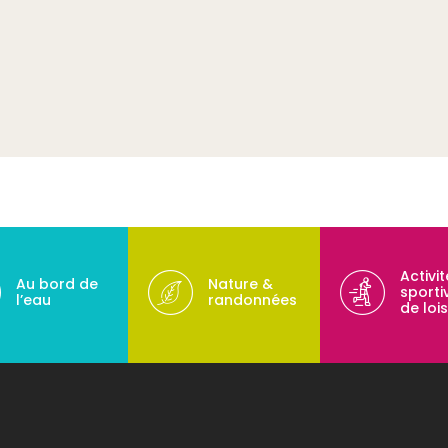
Activi
Au bord de
Nature &
sporti
l’eau
randonnées
de lois