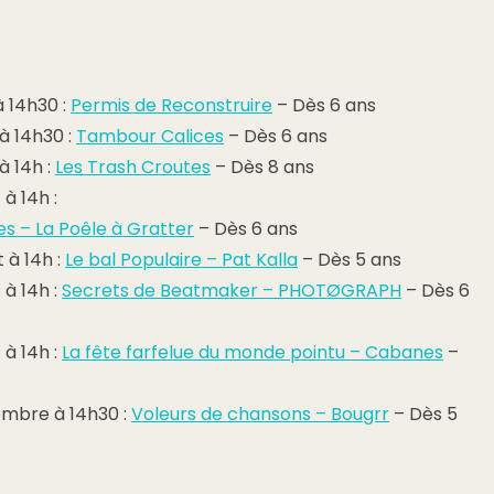
à 14h30 :
Permis de Reconstruire
– Dès 6 ans
 à 14h30 :
Tambour Calices
– Dès 6 ans
 à 14h :
Les Trash Croutes
– Dès 8 ans
 à 14h :
s – La Poêle à Gratter
– Dès 6 ans
t à 14h :
Le bal Populaire – Pat Kalla
– Dès 5 ans
 à 14h :
Secrets de Beatmaker – PHOTØGRAPH
– Dès 6
 à 14h :
La fête farfelue du monde pointu – Cabanes
–
embre à 14h30 :
Voleurs de chansons – Bougrr
– Dès 5