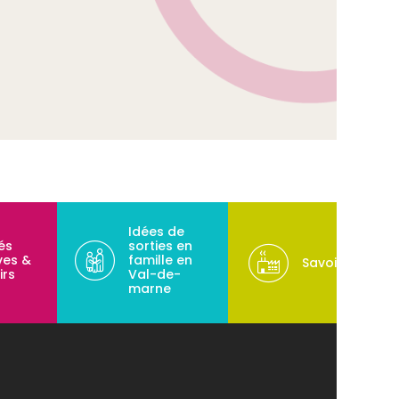
Idées de
tés
sorties en
ves &
famille en
Savoir-faire
irs
Val-de-
marne