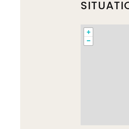
SITUATI
+
−