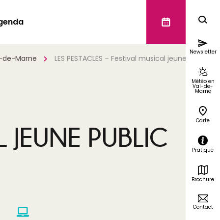
genda
Newsletter
l-de-Marne
LES PESTACLES – Festival musical jeune public
Météo en
Val-de-
Marne
Carte
L JEUNE PUBLIC
Pratique
Brochure
Contact