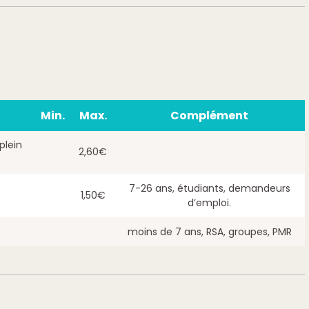
Min.
Max.
Complément
plein
2,60€
7-26 ans, étudiants, demandeurs
1,50€
d’emploi.
moins de 7 ans, RSA, groupes, PMR