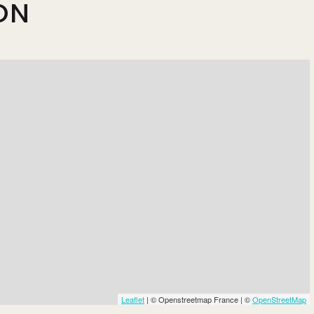
ON
Leaflet
| © Openstreetmap France | ©
OpenStreetMap