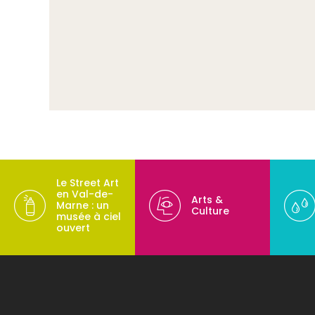
Le Street Art
en Val-de-
Arts &
Marne : un
Culture
musée à ciel
ouvert