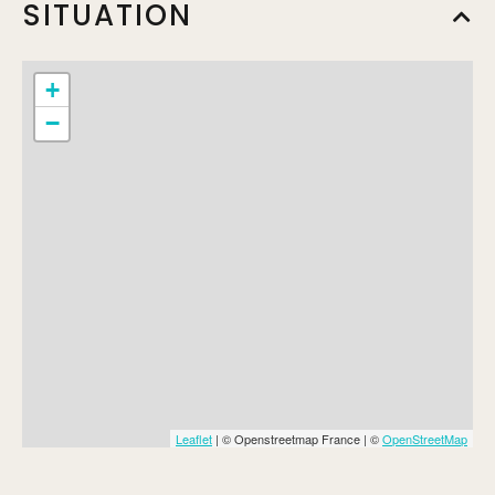
SITUATION
Min.
3,50€
Complément:
Adulte non ivryien
+
−
Tarif réduit
Min.
3€
Complément:
Adulte ivryen
Tarif réduit
Min.
2,50€
Complément:
Moins de 30 ans, Etudiants, personnes à
mobilité réduite et leur accompagnant
Leaflet
| © Openstreetmap France | ©
OpenStreetMap
Tarif réduit
Min.