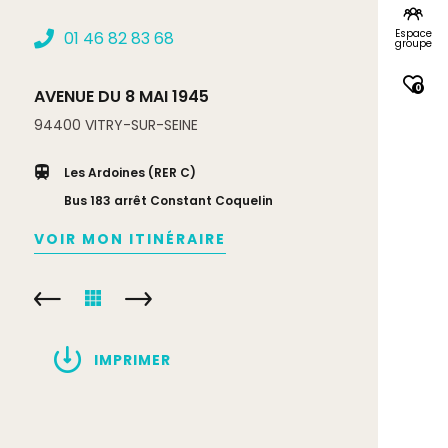
Espace
01 46 82 83 68
groupe
0
AVENUE DU 8 MAI 1945
94400
VITRY-SUR-SEINE
Les Ardoines (RER C)
Bus 183 arrêt Constant Coquelin
VOIR MON ITINÉRAIRE
IMPRIMER