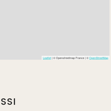
Leaflet
| © Openstreetmap France | ©
OpenStreetMap
SSI