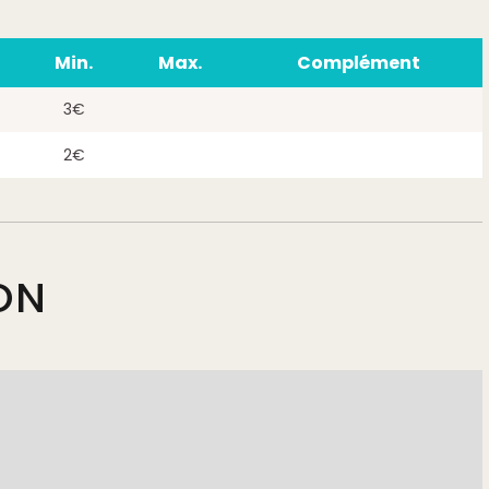
Min.
Max.
Complément
3€
2€
ON