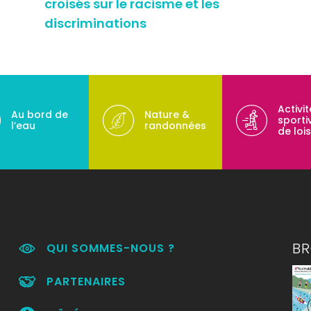
croisés sur le racisme et les
discriminations
Activi
Au bord de
Nature &
sporti
l’eau
randonnées
de lois
B
QUI SOMMES-NOUS ?
PARTENAIRES