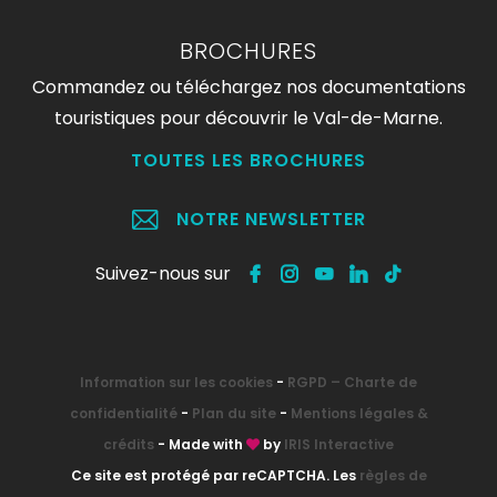
BROCHURES
Commandez ou téléchargez nos documentations
touristiques pour découvrir le Val-de-Marne.
TOUTES LES BROCHURES
NOTRE NEWSLETTER
Suivez-nous sur
Information sur les cookies
-
RGPD – Charte de
confidentialité
-
Plan du site
-
Mentions légales &
crédits
- Made with
by
IRIS Interactive
Ce site est protégé par reCAPTCHA. Les
règles de